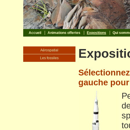
Accueil
Animations offertes
Expositions
Qui somm
Expositi
Aérospatial
Les fossiles
Sélectionnez
gauche pour 
Pe
de
sp
to