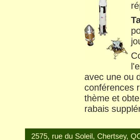
ré
Ta
po
jo
C
l'
avec une ou 
conférences r
thème et obt
rabais supplé
2575, rue du Soleil, Chertsey, 