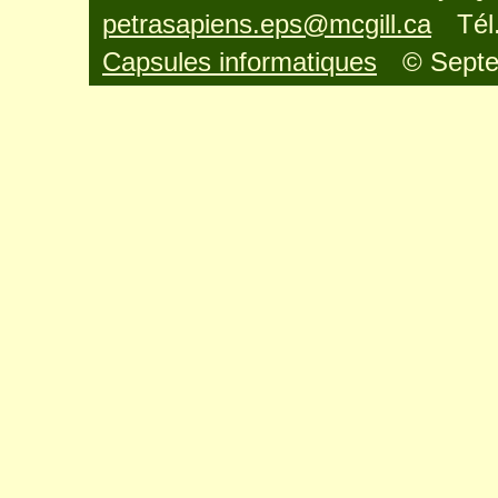
petrasapiens.eps@mcgill.ca
Tél
Capsules informatiques
© Sept